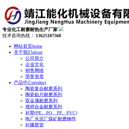
专业化工耐磨耐热生产厂家
技术咨询热线：
13625187568
网站首页
home
关于我们
about
公司简介
企业文化
销售网络
荣誉资质
产品中心
product
陶瓷复合耐磨系列
陶瓷贴片耐磨系列
双金属耐磨系列
堆焊合金耐磨系列
衬塑(PE、PO、PP、PVC)
电厂水泥厂煤矿耐磨钢件
衬橡胶管