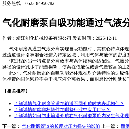
服务热线：0523-84950782
气化耐磨泵自吸功能通过气液
作者：靖江能化机械设备有限公司
发布时间：2025-12-11
气化耐磨泵通过气液分离实现自吸功能时，其核心特点体现在
过流道设计引导混合物进入特定区域，利用气体与液体的密度
该过程的另一特点是分离效率与泵体结构的适配性。气液分离
路径的设计减少了能量损耗，使泵在低液位或含气量较高的工
此外，气化耐磨泵的自吸功能还体现在对介质特性的适应性上
体携带的固体颗粒不会干扰气液分离效果，而耐磨设计则延长
【相关推荐】
了解详情
气化耐磨管道在输送不同介质时的表现如何？
了解详情
耐磨非标铸件在哪些行业中应用广泛？
了解详情
如何防止输送介质在气化耐磨泵腔内发生气化现
下一篇：
气化耐磨管道的长度对压力损失的影响
上一篇：
耐